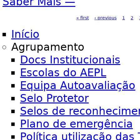
Saber Mais —
Páginas
« first
‹ previous
1
2
Início
Agrupamento
Docs Institucionais
Escolas do AEPL
Equipa Autoavaliação
Selo Protetor
Selos de reconhecime
Plano de emergência
Política utilização das 