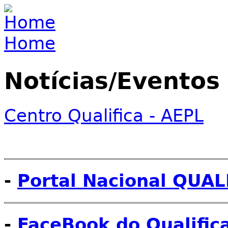
Jump to navigation
Home
You are here
Notícias/Eventos
Centro Qualifica - AEPL
-
Portal Nacional QUAL
-
FaceBook do Qualific