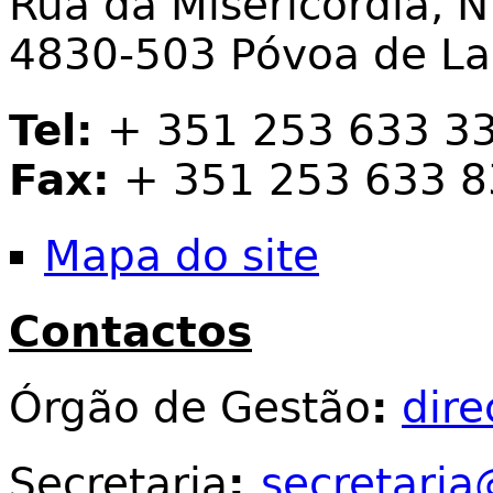
Rua da Misericórdia, N
4830-503 Póvoa de L
Tel:
+ 351 253 633 3
Fax:
+ 351 253 633 8
Mapa do site
Contactos
Órgão de Gestão
:
dir
Secretaria
:
secretaria