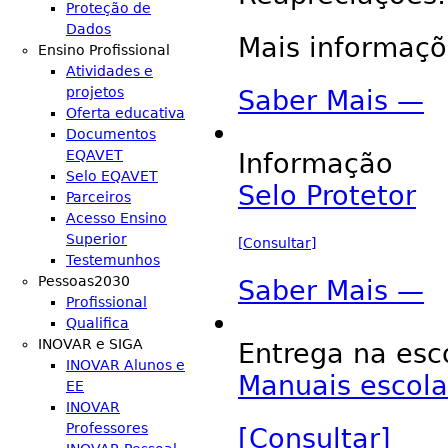
Proteção de
Dados
Mais informaç
Ensino Profissional
Atividades e
projetos
Saber Mais —
Oferta educativa
Documentos
EQAVET
Informação
Selo EQAVET
Selo Protetor
Parceiros
Acesso Ensino
Superior
[
Consultar
]
Testemunhos
Pessoas2030
Saber Mais —
Profissional
Qualifica
INOVAR e SIGA
Entrega na esco
INOVAR Alunos e
Manuais escola
EE
INOVAR
Professores
[Consultar]