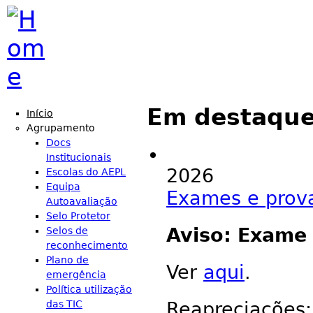
Jump to navigation
Em destaqu
Início
Agrupamento
Docs
Institucionais
2026
Escolas do AEPL
Equipa
Exames e prov
Autoavaliação
Selo Protetor
Aviso: Exame 
Selos de
reconhecimento
Plano de
Ver
aqui
.
emergência
Política utilização
das TIC
Reapreciações: