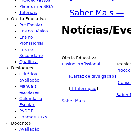
INOVAR Pessoal
Plataforma SIGA
Saber Mais —
Tutoriais
Oferta Educativa
Pré Escolar
Notícias/Ev
Ensino Básico
Ensino
Profissional
Ensino
Secundário
Oferta Educativa
Qualifica
Ensino Profissional
Técnic
Destaques
Proced
Critérios
[Cartaz de divulgação]
avaliação
[
Consu
Manuais
[
+ Informção
]
escolares
Saber 
Calendário
Saber Mais —
Escolar
PADDE
Exames 2025
Docentes
Avaliação