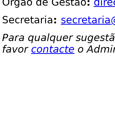
Órgão de Gestão
:
dir
Secretaria
:
secretaria
Para qualquer sugest
favor
contacte
o Admin