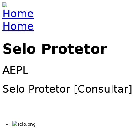
Jump to navigation
Home
You are here
Selo Protetor
AEPL
Selo Protetor [Consultar]