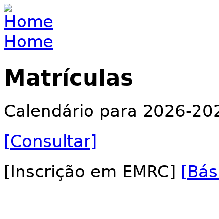
Jump to navigation
Home
You are here
Matrículas
Calendário para 2026-20
[Consultar]
[Inscrição em EMRC]
[Bás