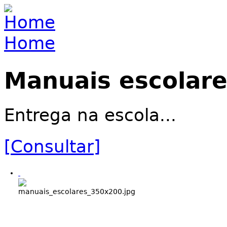
Jump to navigation
Home
You are here
Manuais escolar
Entrega na escola...
[Consultar]