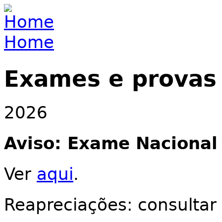
Jump to navigation
Home
You are here
Exames e provas
2026
Aviso: Exame Nacional
Ver
aqui
.
Reapreciações: consultar