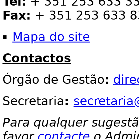
Tel:
+ 351 253 633 3
Fax:
+ 351 253 633 8
Mapa do site
Contactos
Órgão de Gestão
:
dir
Secretaria
:
secretaria
Para qualquer sugest
favor
contacte
o Admin