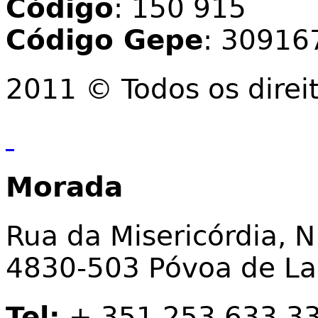
Código
: 150 915
Código Gepe
: 30916
2011 © Todos os direi
Morada
Rua da Misericórdia, N
4830-503 Póvoa de L
Tel:
+ 351 253 633 3