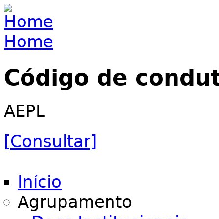
Jump to navigation
Home
You are here
Código de condu
AEPL
[Consultar]
Início
Agrupamento